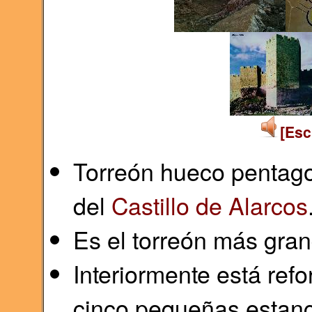
[Esc
Torreón hueco pentago
del
Castillo de Alarcos
Es el torreón más grand
Interiormente está ref
cinco pequeñas estanc