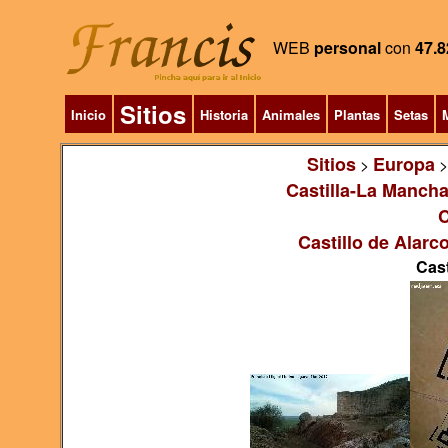
WEB
personal
con
47.8
Sitios
Inicio
Historia
Animales
Plantas
Setas
M
Sitios
Europa
>
Castilla-La Manch
C
Castillo de Alarc
Cast