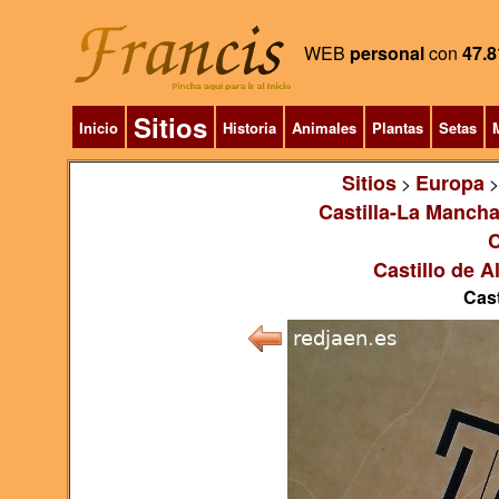
WEB
personal
con
47.8
Sitios
Inicio
Historia
Animales
Plantas
Setas
M
Sitios
Europa
>
Castilla-La Manch
C
Castillo de A
Cast