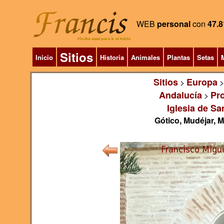
WEB
personal
con
47.8
Sitios
Inicio
Historia
Animales
Plantas
Setas
M
Sitios
Europa
>
Andalucía
Pro
>
Iglesia de Sa
Gótico, Mudéjar, 