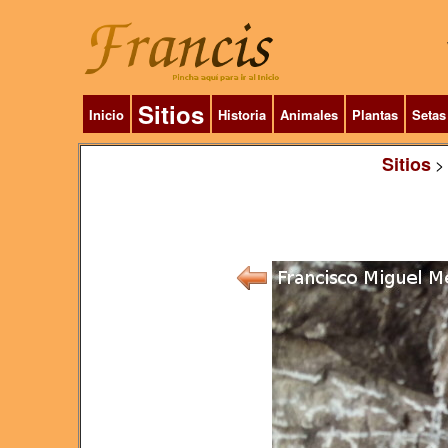
Sitios
Inicio
Historia
Animales
Plantas
Setas
Sitios
>