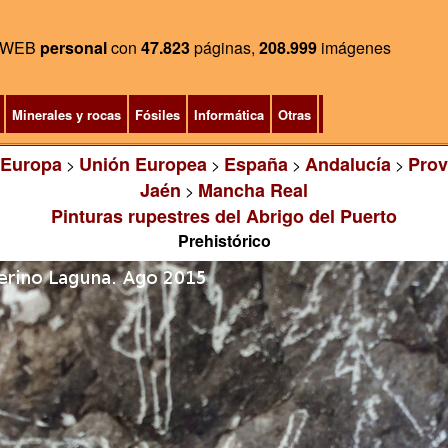
WEB
personal
con
47.823
páginas,
208.999
imágenes
Minerales y rocas
Fósiles
Informática
Otras
Europa
Unión Europea
España
Andalucía
Prov
>
>
>
>
Jaén
Mancha Real
>
Pinturas rupestres del Abrigo del Puerto
Prehistórico