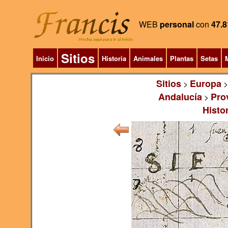
WEB
personal
con
47.8
Sitios
Inicio
Historia
Animales
Plantas
Setas
M
Sitios
Europa
>
Andalucía
Pro
>
Histo