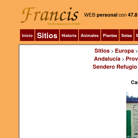
WEB
personal
con
47.8
Sitios
Inicio
Historia
Animales
Plantas
Setas
M
Sitios
Europa
>
Andalucía
Prov
>
Sendero Refugio 
Ca