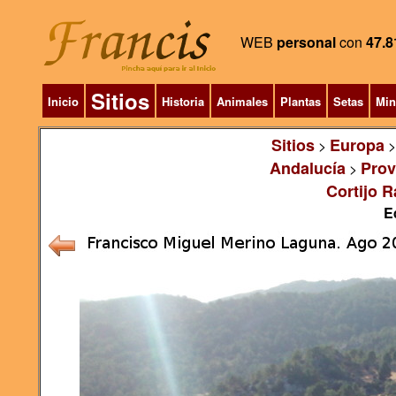
WEB
personal
con
47.8
Sitios
Inicio
Historia
Animales
Plantas
Setas
Min
Sitios
Europa
>
Andalucía
Prov
>
Cortijo R
E