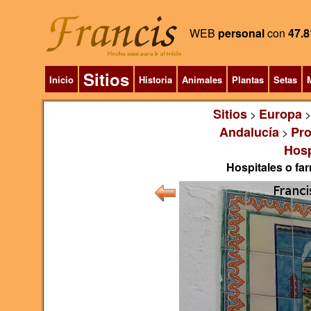
WEB
personal
con
47.8
Sitios
Inicio
Historia
Animales
Plantas
Setas
M
Sitios
Europa
>
Andalucía
Pro
>
Hosp
Hospitales o fa