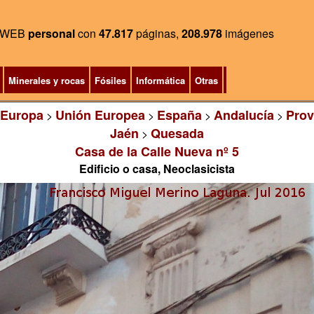
WEB
personal
con
47.817
páginas,
208.978
imágenes
Minerales y rocas
Fósiles
Informática
Otras
Europa
Unión Europea
España
Andalucía
Prov
>
>
>
>
Jaén
Quesada
>
Casa de la Calle Nueva nº 5
Edificio o casa, Neoclasicista