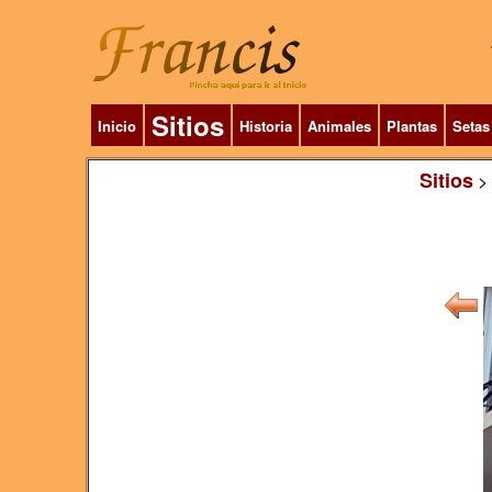
Sitios
Inicio
Historia
Animales
Plantas
Setas
Sitios
>