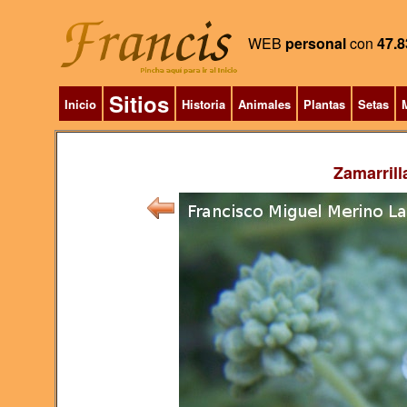
WEB
personal
con
47.8
Sitios
Inicio
Historia
Animales
Plantas
Setas
M
Zamarrill