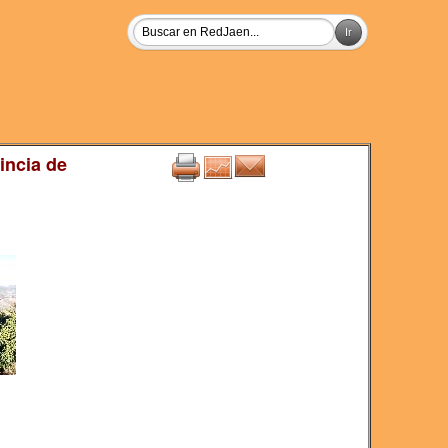
incia de