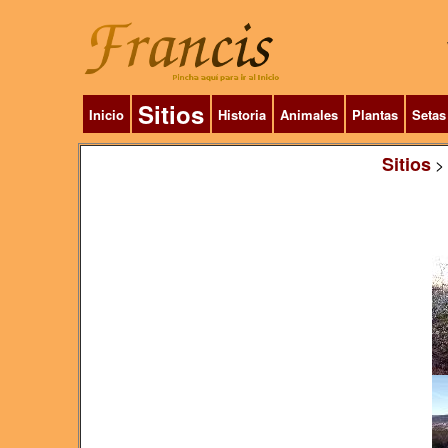
Sitios
Inicio
Historia
Animales
Plantas
Setas
Sitios
>