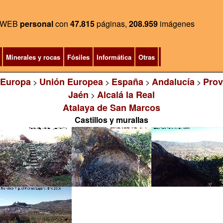
WEB
personal
con
47.815
páginas,
208.959
imágenes
Minerales y rocas
Fósiles
Informática
Otras
Europa
Unión Europea
España
Andalucía
Prov
>
>
>
>
Jaén
Alcalá la Real
>
Atalaya de San Marcos
Castillos y murallas