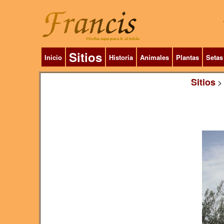
Sitios
Inicio
Historia
Animales
Plantas
Setas
Sitios
>