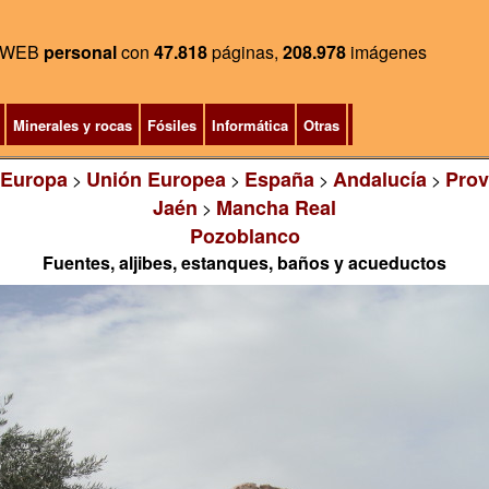
WEB
personal
con
47.818
páginas,
208.978
imágenes
Minerales y rocas
Fósiles
Informática
Otras
Europa
Unión Europea
España
Andalucía
Prov
>
>
>
>
Jaén
Mancha Real
>
Pozoblanco
Fuentes, aljibes, estanques, baños y acueductos