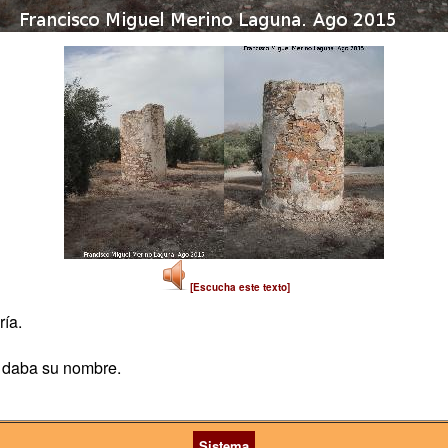
[Escucha este texto]
ía.
e daba su nombre.
Sistema