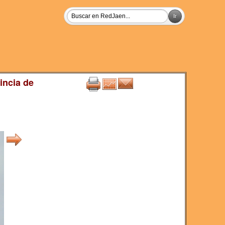
incia de