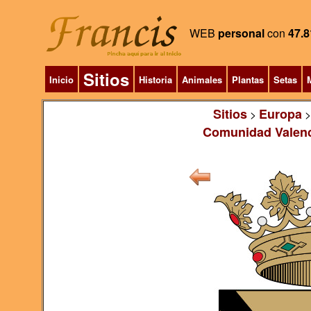
WEB
personal
con
47.8
Sitios
Inicio
Historia
Animales
Plantas
Setas
M
Sitios
Europa
>
Comunidad Valen