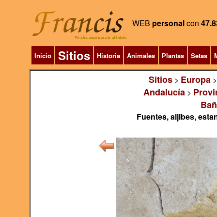
WEB
personal
con
47.8
Sitios
Inicio
Historia
Animales
Plantas
Setas
M
Sitios
Europa
>
Andalucía
Provi
>
Bañ
Fuentes, aljibes, est