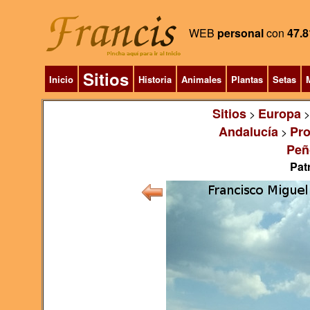
WEB
personal
con
47.8
Sitios
Inicio
Historia
Animales
Plantas
Setas
M
Sitios
Europa
>
Andalucía
Pro
>
Peñ
Pat