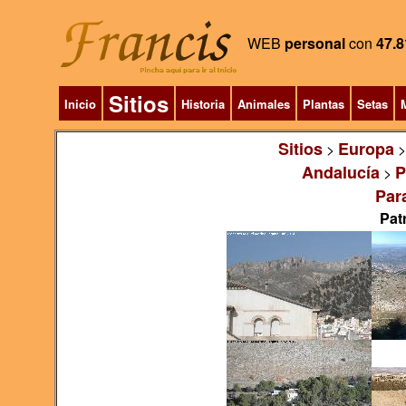
WEB
personal
con
47.8
Sitios
Inicio
Historia
Animales
Plantas
Setas
M
Sitios
Europa
>
Andalucía
P
>
Par
Pat