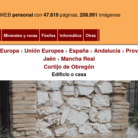
WEB
personal
con
47.819
páginas,
208.991
imágenes
Minerales y rocas
Fósiles
Informática
Otras
Europa
Unión Europea
España
Andalucía
Prov
>
>
>
>
Jaén
Mancha Real
>
Cortijo de Obregón
Edificio o casa