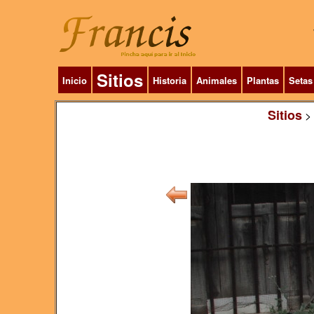
Sitios
Inicio
Historia
Animales
Plantas
Setas
Sitios
>