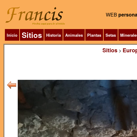
WEB
persona
Sitios
Inicio
Historia
Animales
Plantas
Setas
Minerale
Sitios
Euro
>