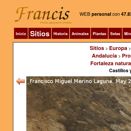
WEB
personal
con
47.8
Sitios
Inicio
Historia
Animales
Plantas
Setas
Min
Sitios
Europa
>
Andalucía
Pro
>
Fortaleza natura
Castillos