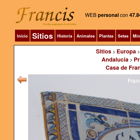
WEB
personal
con
47.8
Sitios
Inicio
Historia
Animales
Plantas
Setas
Min
Sitios
Europa
>
Andalucía
Pr
>
Casa de Fra