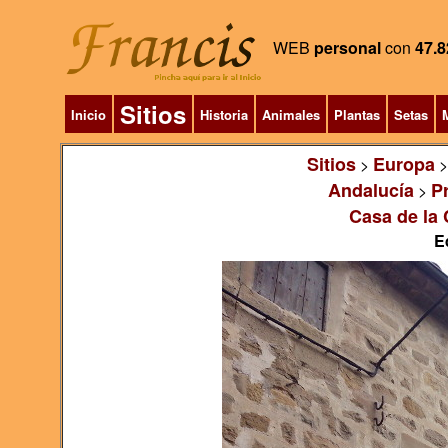
WEB
personal
con
47.8
Sitios
Inicio
Historia
Animales
Plantas
Setas
M
Sitios
Europa
>
Andalucía
P
>
Casa de la 
E