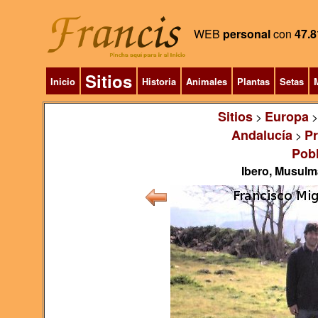
WEB
personal
con
47.8
Sitios
Inicio
Historia
Animales
Plantas
Setas
M
Sitios
Europa
>
Andalucía
Pr
>
Pob
Ibero, Musulm