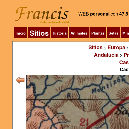
WEB
personal
con
47.8
Sitios
Inicio
Historia
Animales
Plantas
Setas
Min
Sitios
Europa
>
Andalucía
Pr
>
Cast
Cast