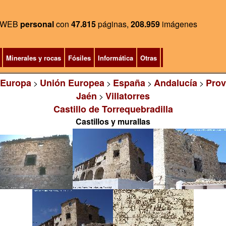
WEB
personal
con
47.815
páginas,
208.959
imágenes
Minerales y rocas
Fósiles
Informática
Otras
Europa
Unión Europea
España
Andalucía
Prov
>
>
>
>
Jaén
Villatorres
>
Castillo de Torrequebradilla
Castillos y murallas