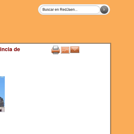
incia de