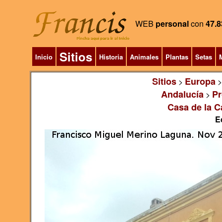
WEB
personal
con
47.8
Sitios
Inicio
Historia
Animales
Plantas
Setas
M
Sitios
Europa
>
Andalucía
Pr
>
Casa de la C
E