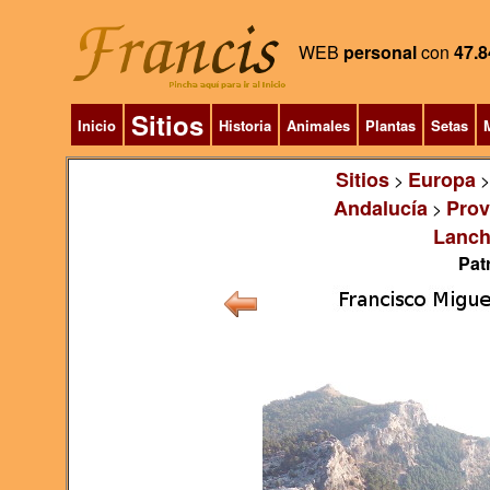
WEB
personal
con
47.8
Sitios
Inicio
Historia
Animales
Plantas
Setas
M
Sitios
Europa
>
Andalucía
Prov
>
Lanch
Pat