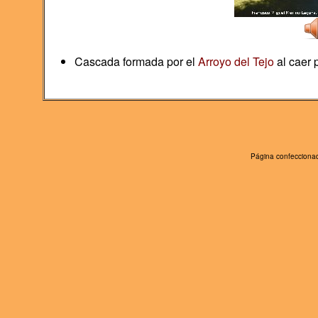
Cascada formada por el
Arroyo del Tejo
al caer 
Página confeccionad