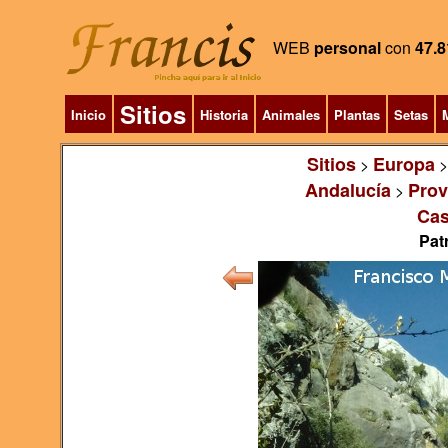
WEB
personal
con
47.8
Sitios
Inicio
Historia
Animales
Plantas
Setas
M
Sitios
Europa
>
Andalucía
Prov
>
Cas
Pat