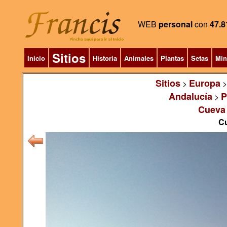
WEB
personal
con
47.8
Sitios
Inicio
Historia
Animales
Plantas
Setas
Min
Sitios
Europa
>
Andalucía
P
>
Cueva 
Cu