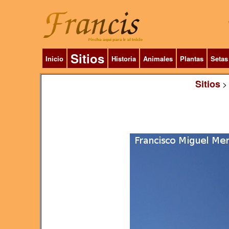
Sitios
Inicio
Historia
Animales
Plantas
Setas
Sitios
>