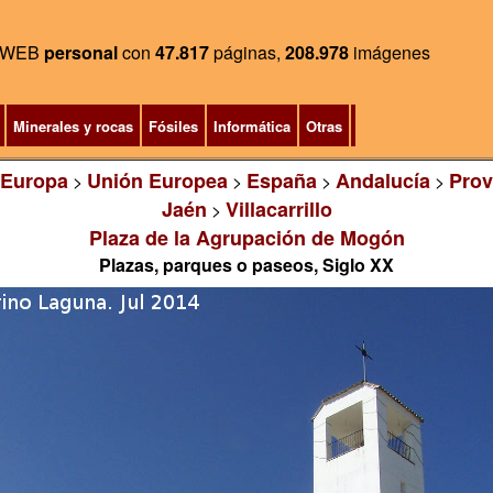
WEB
personal
con
47.817
páginas,
208.978
imágenes
Minerales y rocas
Fósiles
Informática
Otras
Europa
Unión Europea
España
Andalucía
Prov
>
>
>
>
Jaén
Villacarrillo
>
Plaza de la Agrupación de Mogón
Plazas, parques o paseos, Siglo XX