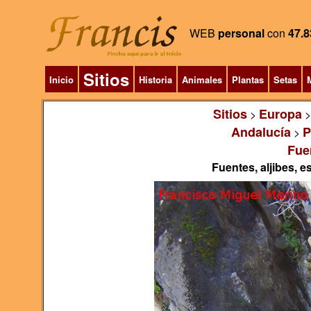
WEB
personal
con
47.8
Sitios
Inicio
Historia
Animales
Plantas
Setas
M
Sitios
Europa
>
Andalucía
P
>
Fue
Fuentes, aljibes, 