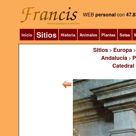
WEB
personal
con
47.8
Sitios
Inicio
Historia
Animales
Plantas
Setas
M
Sitios
Europa
>
Andalucía
P
>
Catedral