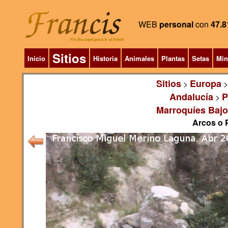
WEB
personal
con
47.8
Sitios
Inicio
Historia
Animales
Plantas
Setas
Min
Sitios
Europa
>
Andalucía
P
>
Marroquíes Bajos
Arcos o P