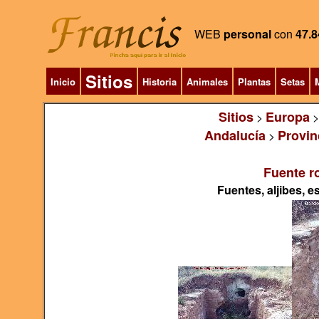
WEB
personal
con
47.8
Sitios
Inicio
Historia
Animales
Plantas
Setas
M
Sitios
Europa
>
Andalucía
Provin
>
Fuente r
Fuentes, aljibes, 