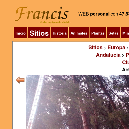
WEB
personal
con
47.8
Sitios
Inicio
Historia
Animales
Plantas
Setas
Min
Sitios
Europa
>
Andalucía
P
>
Cl
Áre