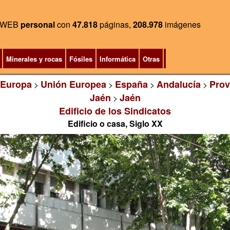
WEB
personal
con
47.818
páginas,
208.978
imágenes
Minerales y rocas
Fósiles
Informática
Otras
Europa
Unión Europea
España
Andalucía
Prov
>
>
>
>
Jaén
Jaén
>
Edificio de los Sindicatos
Edificio o casa, Siglo XX