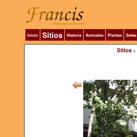
Sitios
Inicio
Historia
Animales
Plantas
Setas
Sitios
>