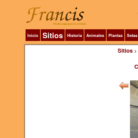
Sitios
Inicio
Historia
Animales
Plantas
Setas
Sitios
>
C