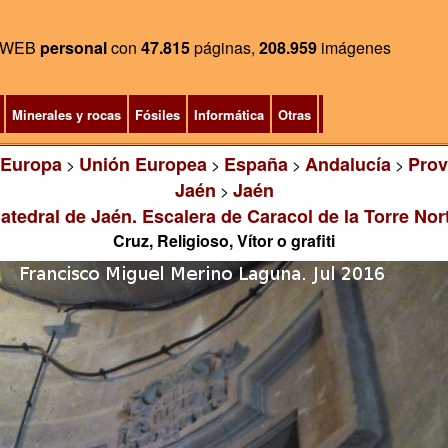
WEB
personal
con
47.815
páginas,
208.959
imágenes
Minerales y rocas
Fósiles
Informática
Otras
Europa
Unión Europea
España
Andalucía
Prov
>
>
>
>
Jaén
Jaén
>
atedral de Jaén. Escalera de Caracol de la Torre Nor
Cruz, Religioso, Vítor o grafiti