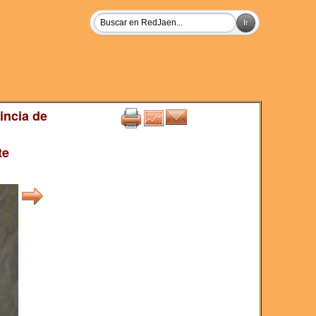
incia de
te