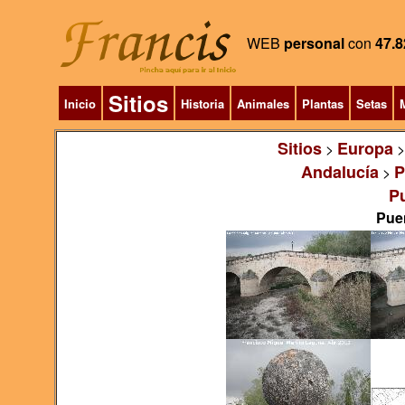
WEB
personal
con
47.8
Sitios
Inicio
Historia
Animales
Plantas
Setas
M
Sitios
Europa
>
Andalucía
P
>
P
Puen