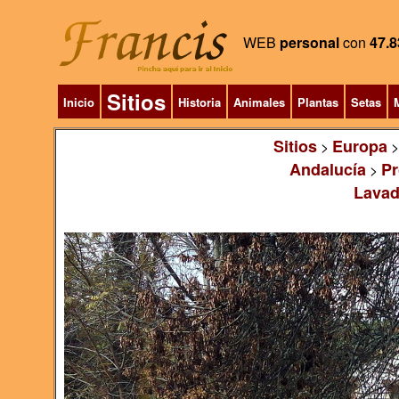
WEB
personal
con
47.8
Sitios
Inicio
Historia
Animales
Plantas
Setas
M
Sitios
Europa
>
Andalucía
Pr
>
Lavad