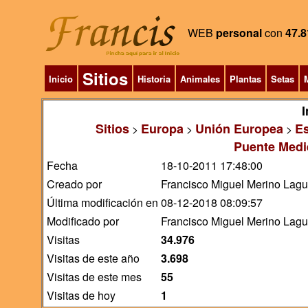
WEB
personal
con
47.8
Sitios
Inicio
Historia
Animales
Plantas
Setas
M
I
Sitios
Europa
Unión Europea
E
>
>
>
Puente Medi
Fecha
18-10-2011 17:48:00
Creado por
Francisco Miguel Merino Lag
Última modificación en
08-12-2018 08:09:57
Modificado por
Francisco Miguel Merino Lag
Visitas
34.976
Visitas de este año
3.698
Visitas de este mes
55
Visitas de hoy
1