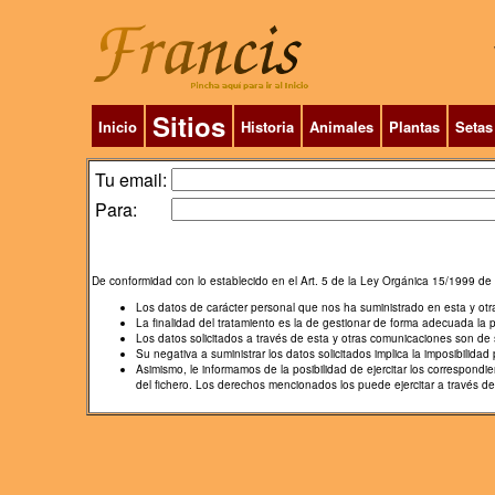
Sitios
Inicio
Historia
Animales
Plantas
Setas
Tu email:
Para:
De conformidad con lo establecido en el Art. 5 de la Ley Orgánica 15/1999 de 
Los datos de carácter personal que nos ha suministrado en esta y ot
La finalidad del tratamiento es la de gestionar de forma adecuada la 
Los datos solicitados a través de esta y otras comunicaciones son de s
Su negativa a suministrar los datos solicitados implica la imposibilidad p
Asimismo, le informamos de la posibilidad de ejercitar los correspon
del fichero. Los derechos mencionados los puede ejercitar a través d