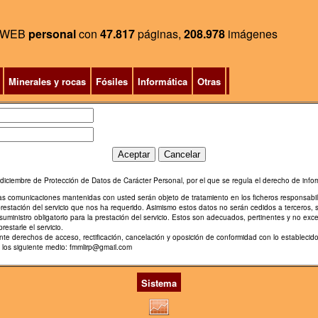
WEB
personal
con
47.817
páginas,
208.978
imágenes
Minerales y rocas
Fósiles
Informática
Otras
diciembre de Protección de Datos de Carácter Personal, por el que se regula el derecho de infor
ras comunicaciones mantenidas con usted serán objeto de tratamiento en los ficheros responsabi
prestación del servicio que nos ha requerido. Asimismo estos datos no serán cedidos a terceros, 
uministro obligatorio para la prestación del servicio. Estos son adecuados, pertinentes y no exce
restarle el servicio.
diente derechos de acceso, rectificación, cancelación y oposición de conformidad con lo estable
e los siguiente medio: fmmlirp@gmail.com
Sistema