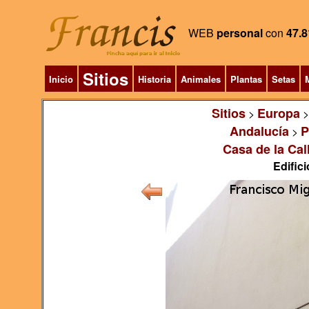
WEB
personal
con
47.8
Sitios
Inicio
Historia
Animales
Plantas
Setas
M
Sitios
Europa
>
Andalucía
P
>
Casa de la Cal
Edifici