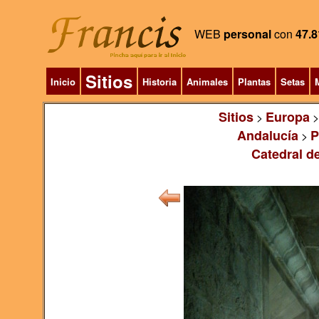
WEB
personal
con
47.8
Sitios
Inicio
Historia
Animales
Plantas
Setas
M
Sitios
Europa
>
Andalucía
P
>
Catedral de