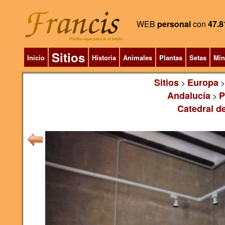
WEB
personal
con
47.8
Sitios
Inicio
Historia
Animales
Plantas
Setas
Min
Sitios
Europa
>
Andalucía
P
>
Catedral de