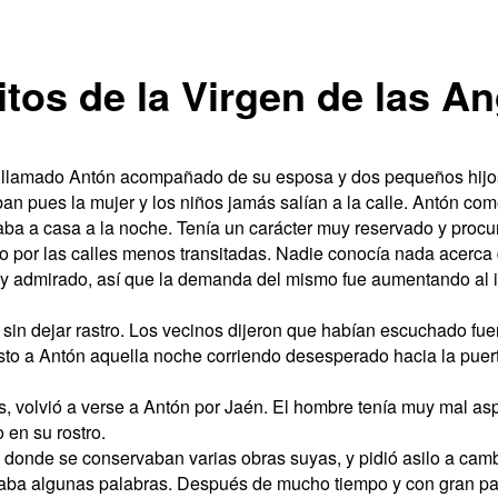
tos de la Virgen de las A
r llamado Antón acompañado de su esposa y dos pequeños hijo
n pues la mujer y los niños jamás salían a la calle. Antón com
aba a casa a la noche. Tenía un carácter muy reservado y proc
 por las calles menos transitadas. Nadie conocía nada acerca de
muy admirado, así que la demanda del mismo fue aumentando al 
in dejar rastro. Los vecinos dijeron que habían escuchado fuer
isto a Antón aquella noche corriendo desesperado hacia la puert
, volvió a verse a Antón por Jaén. El hombre tenía muy mal a
 en su rostro.
donde se conservaban varias obras suyas, y pidió asilo a cambi
zaba algunas palabras. Después de mucho tiempo y con gran paci