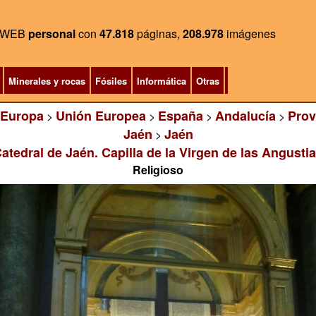
WEB
personal
con
47.818
páginas,
208.978
imágenes
Minerales y rocas
Fósiles
Informática
Otras
Europa
Unión Europea
España
Andalucía
Prov
>
>
>
>
Jaén
Jaén
>
atedral de Jaén. Capilla de la Virgen de las Angusti
Religioso