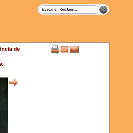
incia de
as