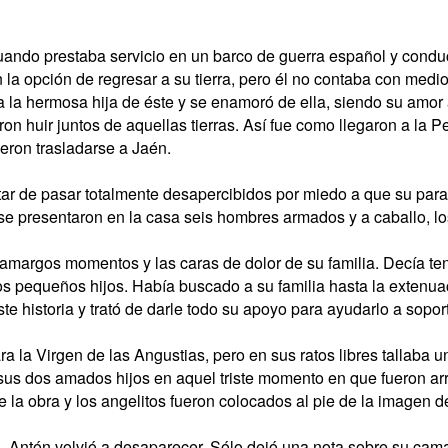
ando prestaba servicio en un barco de guerra español y conduci
n la opción de regresar a su tierra, pero él no contaba con med
 a la hermosa hija de éste y se enamoró de ella, siendo su amor
n huir juntos de aquellas tierras. Así fue como llegaron a la P
eron trasladarse a Jaén.
tar de pasar totalmente desapercibidos por miedo a que su parad
e presentaron en la casa seis hombres armados y a caballo, los
 amargos momentos y las caras de dolor de su familia. Decía te
os pequeños hijos. Había buscado a su familia hasta la extenuac
e historia y trató de darle todo su apoyo para ayudarlo a soporta
ra la Virgen de las Angustias, pero en sus ratos libres tallaba
 sus dos amados hijos en aquel triste momento en que fueron ar
 la obra y los angelitos fueron colocados al pie de la imagen 
 Antón volvió a desaparecer. Sólo dejó una nota sobre su cama d