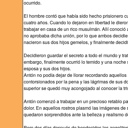
ocurrido.
El hombre contó que había sido hecho prisionero cu
cuatro años. Cuando lo dejaron en libertad le diero
trabajar en casa de un rico musulmán. Allí conoció
no aprobaba dicha unión, por lo que ambos decidiero
nacieron sus dos hijos gemelos, y finalmente decidi
Decidieron guardar el secreto a todo el mundo y tra
embargo, finalmente ocurrió lo temido y una noche s
esposa y sus dos hijos.
Antón no podía dejar de llorar recordando aquellos
contorsionados por la pena y las lágrimas de sus d
superior se quedó muy acongojado al conocer la trist
Antón comenzó a trabajar en un precioso retablo pa
dolor. En aquellos rostros plasmó las imágenes de
quedaron sorprendidos ante la belleza y realismo de
Pero dos días después de bendecidos los angelitos,