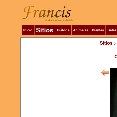
Sitios
Inicio
Historia
Animales
Plantas
Setas
Sitios
>
C