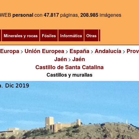
WEB
personal
con
47.817
páginas,
208.985
imágenes
Minerales y rocas
Fósiles
Informática
Otras
Europa
Unión Europea
España
Andalucía
Prov
>
>
>
>
Jaén
Jaén
>
Castillo de Santa Catalina
Castillos y murallas