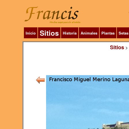
Sitios
Inicio
Historia
Animales
Plantas
Setas
Sitios
>