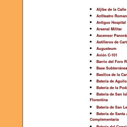
Aljibe de la Call
Anfiteatro Roma
Antiguo Hospital 
Arsenal Militar
Ascensor Panorá
Astilleros de Car
Augusteum
Avión C-101
Barrio del Foro
Base Subterráne
Basílica de la Ca
Batería de Aguil
Batería de la Pod
Batería de San Is
Florentina
Batería de San L
Batería de Santa
Complementaria
Batería del Conej