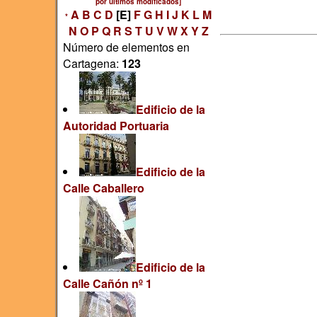
por últimos modificados]
A
B
C
D
[E]
F
G
H
I
J
K
L
M
*
N
O
P
Q
R
S
T
U
V
W
X
Y
Z
Número de elementos en
Cartagena:
123
Edificio de la
Autoridad Portuaria
Edificio de la
Calle Caballero
Edificio de la
Calle Cañón nº 1