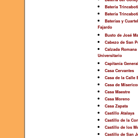
Batería Trincaboti
Batería Trincabot
Baterías y Cuarte
Fajardo
Busto de José Ma
Cabezo de San P
Calzada Romana d
Universitario
Capitanía Genera
Casa Cervantes
Casa de la Calle
Casa de Miserico
Casa Maestre
Casa Moreno
Casa Zapata
Castillo Atalaya
Castillo de la Co
Castillo de los M
Castillo de San J