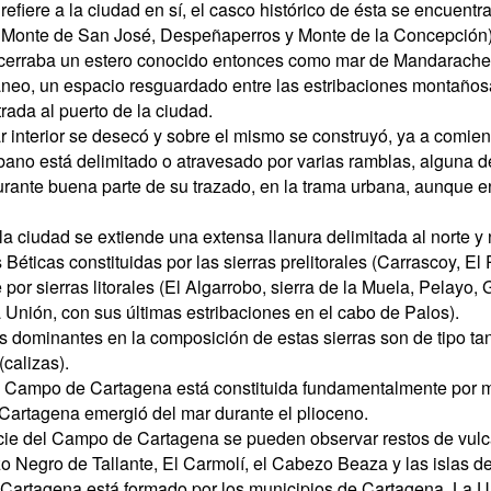
 refiere a la ciudad en sí, el casco histórico de ésta se encuen
 Monte de San José, Despeñaperros y Monte de la Concepción)
cerraba un estero conocido entonces como mar de Mandarache, y
neo, un espacio resguardado entre las estribaciones montañosa
trada al puerto de la ciudad.
r interior se desecó y sobre el mismo se construyó, ya a comien
bano está delimitado o atravesado por varias ramblas, alguna d
urante buena parte de su trazado, en la trama urbana, aunque
la ciudad se extiende una extensa llanura delimitada al norte y 
s Béticas constituidas por las sierras prelitorales (Carrascoy, E
 por sierras litorales (El Algarrobo, sierra de la Muela, Pelayo, 
Unión, con sus últimas estribaciones en el cabo de Palos).
s dominantes en la composición de estas sierras son de tipo ta
calizas).
l Campo de Cartagena está constituida fundamentalmente por ma
artagena emergió del mar durante el plioceno.
cie del Campo de Cartagena se pueden observar restos de vulc
o Negro de Tallante, El Carmolí, el Cabezo Beaza y las islas d
Cartagena está formado por los municipios de Cartagena, La 