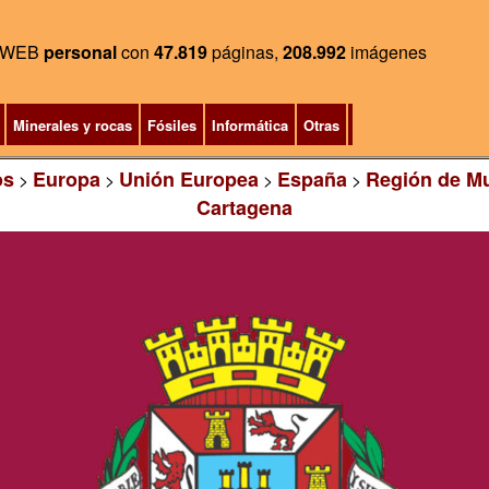
WEB
personal
con
47.819
páginas,
208.992
imágenes
Minerales y rocas
Fósiles
Informática
Otras
os
Europa
Unión Europea
España
Región de Mu
>
>
>
>
Cartagena