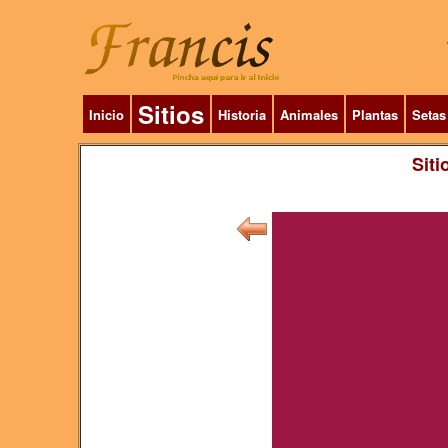
Sitios
Inicio
Historia
Animales
Plantas
Setas
Siti