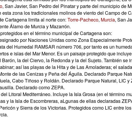
o
, San Javier, San Pedro del Pinatar y parte del municipio de M
n esta zona los tradicionales molinos de viento del Campo de C
de Cartagena limita al norte con:
Torre-Pacheco
,
Murcia
, San Ja
ente Álamo de Murcia y Mazarrón.
protegidos en el término municipal de Cartagena son:
esignado por Naciones Unidas como Zona Especialmente Proteg
ata del Humedal RAMSAR número 706, por tanto es un humedal 
rtos e islas del Mar Menor. Es un paisaje protegido que incluye 
l Barón, la del Ciervo, la Redonda y la del Sujeto. También se 
binar; así las playas de la Hita y de Las Amoladeras; el salad
onte de las Cenizas y Peña del Águila. Declarado Parque Natu
Muela, Cabo Tiñoso y Roldán. Declarado Parque Natural, LIC y
Fausilla. Declarado como ZEPA.
s del Litoral Mediterráneo. Incluye la Isla Grosa (en el término m
as y la Isla de Escombreras, aLgunas de ellas declaradas ZEP
ericón y Sierra de los Victorias. Protegidos como LIC entre lo
cia.