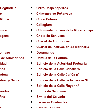
e Segundilla
Cerro Despeñaperros
no
Chimenea de Peñarroya
Militar
Cinco Colinas
Collegium
mico
Columnata romana de la Morería Baja
tagena
Cripta de San José
Cuartel de Antiguones
Cuartel de Instrucción de Marinería
 Romano
Decumanus
a de Submarinos
Domus de la Fortuna
ridad
Edificio de la Autoridad Portuaria
ones
Edificio de la Calle Caballero
adera
Edificio de la Calle Cañón nº 1
idoro y Santa
Edificio de la Calle de la Jara nº 39
Edificio de la Calle Mayor nº 1
eandro
Ermita de San José
 Ana
Ermita del Calvario
Escuelas Graduadas
o
Faro de la Curra