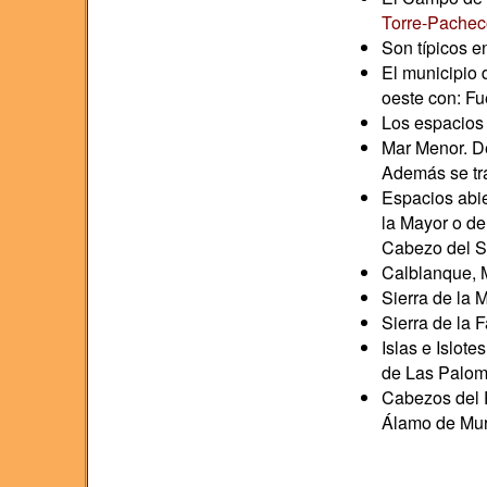
Torre-Pachec
Son típicos e
El municipio 
oeste con: Fu
Los espacios 
Mar Menor. D
Además se tr
Espacios abie
la Mayor o de
Cabezo del Sa
Calblanque, M
Sierra de la 
Sierra de la 
Islas e Islote
de Las Palom
Cabezos del P
Álamo de Mur