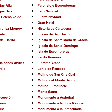
jas Alta
Faro Islote Escombreras
ijas Baja
Faro Navidad
l Defensivo de
Fuerte Navidad
Gran Hotel
rtínez Monroy
Historia de Cartagena
edro
Iglesia de San Diego
el Barrio
Iglesia de Santa María de Gracia
Iglesia de Santo Domingo
l
Isla de Escombreras
Kardo Romano
 Balcones Azules
Linterna Árabe
rdia
Lonja de Pescado
Molino de San Cristóbal
Molino del Monte Sacro
Molino El Molinete
Monte Sacro
ncepción
Monumento a Asdrúbal
oros
Monumento a Isidoro Máiquez
osé
Monumento a la Inmaculada