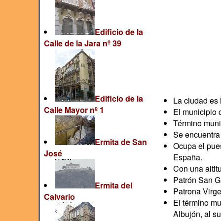
Edificio de la
Calle de la Jara nº 39
Edificio de la
La ciudad es 
Calle Mayor nº 1
El municipio 
Término munic
Se encuentra
Ermita de San
Ocupa el pues
José
España.
Con una alti
Patrón San Gi
Ermita del
Patrona Virge
Calvario
El término mu
Albujón, al su