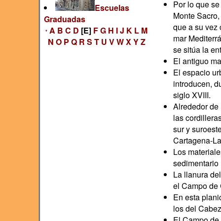
Por lo que se
Escuelas
Monte Sacro,
Graduadas
que a su vez 
A
B
C
D
[E]
F
G
H
I
J
K
L
M
*
mar Mediterrá
N
O
P
Q
R
S
T
U
V
W
X
Y
Z
se sitúa la en
El antiguo ma
El espacio ur
introducen, d
siglo XVIII.
Alrededor de 
las cordillera
sur y suroeste
Cartagena-La 
Los materiale
sedimentario (
La llanura de
el Campo de C
En esta plani
los del Cabez
El Campo de 