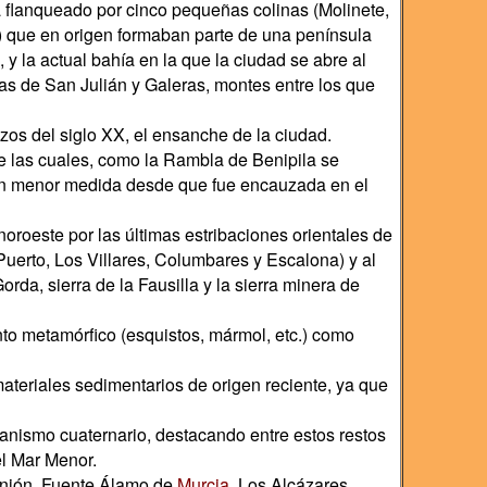
tra flanqueado por cinco pequeñas colinas (Molinete,
 que en origen formaban parte de una península
 la actual bahía en la que la ciudad se abre al
s de San Julián y Galeras, montes entre los que
zos del siglo XX, el ensanche de la ciudad.
e las cuales, como la Rambla de Benipila se
 en menor medida desde que fue encauzada en el
noroeste por las últimas estribaciones orientales de
l Puerto, Los Villares, Columbares y Escalona) y al
Gorda, sierra de la Fausilla y la sierra minera de
nto metamórfico (esquistos, mármol, etc.) como
teriales sedimentarios de origen reciente, ya que
anismo cuaternario, destacando entre estos restos
el Mar Menor.
Unión, Fuente Álamo de
Murcia
, Los Alcázares,