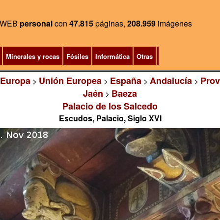
WEB
personal
con
47.815
páginas,
208.959
imágenes
Minerales y rocas
Fósiles
Informática
Otras
Europa
Unión Europea
España
Andalucía
Prov
>
>
>
>
Jaén
Baeza
>
Palacio de los Salcedo
Escudos, Palacio, Siglo XVI