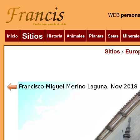
WEB
persona
Sitios
Inicio
Historia
Animales
Plantas
Setas
Minerale
Sitios
Euro
>