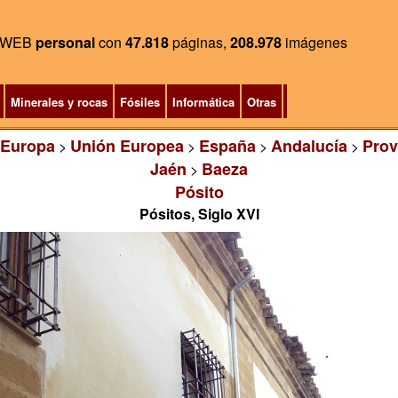
WEB
personal
con
47.818
páginas,
208.978
imágenes
Minerales y rocas
Fósiles
Informática
Otras
Europa
Unión Europea
España
Andalucía
Prov
>
>
>
>
Jaén
Baeza
>
Pósito
Pósitos, Siglo XVI