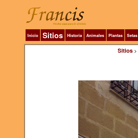
Sitios
Inicio
Historia
Animales
Plantas
Setas
Sitios
>