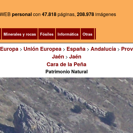
WEB
personal
con
47.818
páginas,
208.978
imágenes
Minerales y rocas
Fósiles
Informática
Otras
Europa
Unión Europea
España
Andalucía
Prov
>
>
>
>
Jaén
Jaén
>
Cara de la Peña
Patrimonio Natural