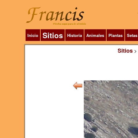
Sitios
Inicio
Historia
Animales
Plantas
Setas
Sitios
>